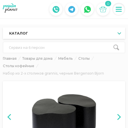
0
КАТАЛОГ
Сервиз на 6 персон
Главная
Товары для дома
Мебель
Столы
Столы кофейные
Набор из 2-х столиков grannis, черные Bergenson Bjorn