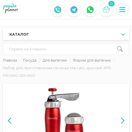
0
КАТАЛОГ
Сервиз на 6 персон
Главная
Посуда
Для выпечки
Формы для выпечки
Набор для приготовления печенья Marcato, красный XPR-
PROMO-001-RSO