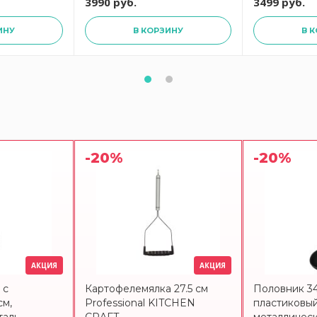
3990 руб.
3499 руб.
ИНУ
В КОРЗИНУ
В 
-20%
-20%
АКЦИЯ
АКЦИЯ
 с
Картофелемялка 27.5 см
Половник 3
см,
Professional KITCHEN
пластиковый