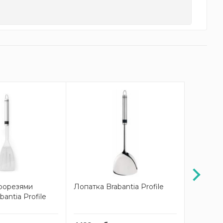
прорезями
Лопатка Brabantia Profile
Лопатка 
antia Profile