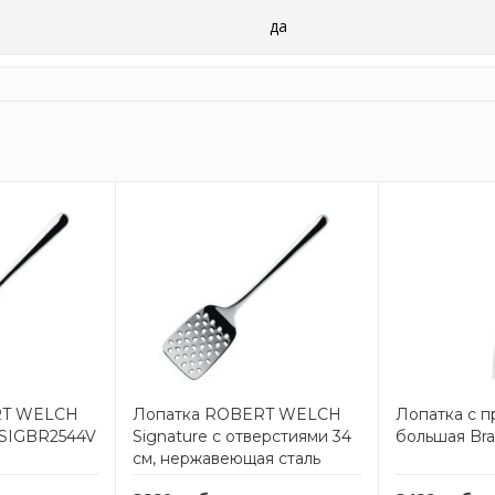
да
RT WELCH
Лопатка ROBERT WELCH
Лопатка с 
м SIGBR2544V
Signature с отверстиями 34
большая Brab
см, нержавеющая сталь
SIGBR2552V