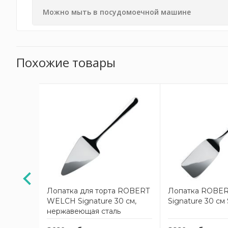
Можно мыть в посудомоечной машине
Похожие товары
WELCH
Лопатка для торта ROBERT
Лопатка ROBE
GBK2542V
WELCH Signature 30 см,
Signature 30 с
нержавеющая сталь
SIGBR2528V