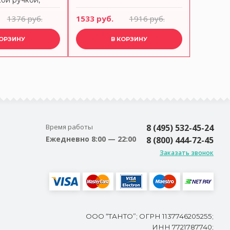
ой ручкой,
KITCHE
ом KITCHEN
1376 руб.
1533 руб.
1916 руб.
3585 ру
КОРЗИНУ
В КОРЗИНУ
Время работы
8 (495) 532-45-24
Ежедневно 8:00 — 22:00
8 (800) 444-72-45
Заказать звонок
ООО “ТАНТО”; ОГРН 1137746205255;
ИНН 7721787740;