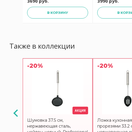
3690 руб.
3990 руб.
В КОРЗИНУ
В КОРЗ
Также в коллекции
-20%
-20%
АКЦИЯ
АКЦИЯ
я с
Шумовка 37.5 см,
Ложка кухонная
ой 32 см
нержавеющая сталь,
прорезями 33.2 