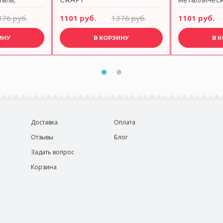
аль,
CRAFT
металлическ
Professional
черный, хр
376 руб.
1101 руб.
1376 руб.
1101 руб.
T
CRAFT
ИНУ
В КОРЗИНУ
В 
Доставка
Оплата
Отзывы
Блог
Задать вопрос
Корзина