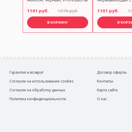
HEN
нейлон, черный, Professional
нержавеющая ст
KITCHEN CRAFT
нейлон, черный, 
руб.
1101 руб.
1376 руб.
1101 руб.
1
KITCHEN CRAF
В КОРЗИНУ
В КОРЗ
Гарантия и возврат
Договор оферты
Согласие на использование cookies
Контакты
Согласие на обработку данных
Карта сайта
Политика конфиденциальности
О нас