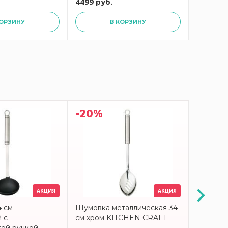
4499 руб.
2799 ру
КОРЗИНУ
В КОРЗИНУ
-20%
-20%
АКЦИЯ
АКЦИЯ
4 см
Шумовка металлическая 34
Сито ме
 с
см хром KITCHEN CRAFT
круглое 