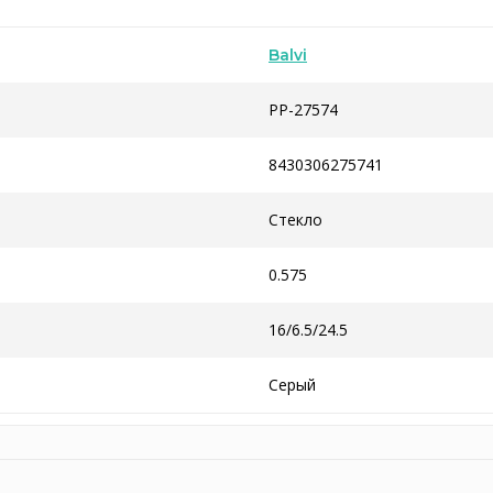
Balvi
PP-27574
8430306275741
Стекло
0.575
16/6.5/24.5
Серый