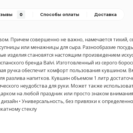
тзывы
0
Способы оплаты
Доставка
вом. Причем совершенно не важно, намечается тихий, с
о супницы или менажницы для сыра. Разнообразие посу
 изделия становятся настоящим произведением искусст
спанского бренда Balvi. Изготовленный из серого боро
ная ручка обеспечит комфорт пользования кувшином. 
для разлива напитков. Кувшин объемом 1 литр достато
ического неудобства для руки. Может также использова
рком на любой праздник или просто знаком внимания д
изайн • Универсальность, без привязки к определенно
икатному стеклу