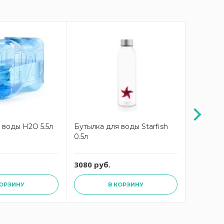
 воды H2O 5.5л
Бутылка для воды Starfish
Кашпо к
0.5л
цветов P
3080 руб.
4410 ру
КОРЗИНУ
В КОРЗИНУ