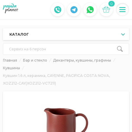
0
КАТАЛОГ
Сервиз на 6 персон
Главная
Бар и стекло
Декантеры, кувшины, графины
Кувшины
Кувшин 1.6 л, керамика, CAYENNE, PACIFICA COSTA NOVA,
XOZ212-CAY(XOZ212-VC7211)