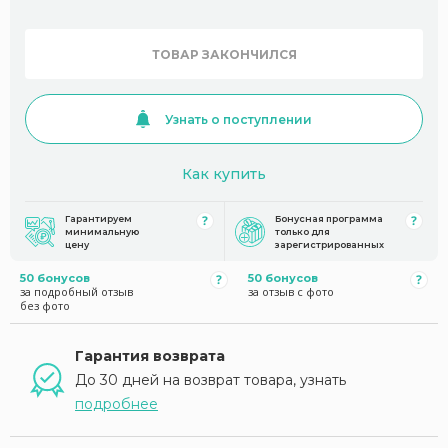
ТОВАР ЗАКОНЧИЛСЯ
Узнать о поступлении
Как купить
Гарантируем
Бонусная программа
минимальную
только для
цену
зарегистрированных
50 бонусов
50 бонусов
за подробный отзыв
за отзыв с фото
без фото
Гарантия возврата
До 30 дней на возврат товара, узнать
подробнее