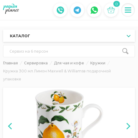
0
КАТАЛОГ
Сервиз на 6 персон
Главная
Сервировка
Для чая и кофе
Кружки
Кружка 300 мл Лимон Maxwell & Williamsв подарочной
упаковке