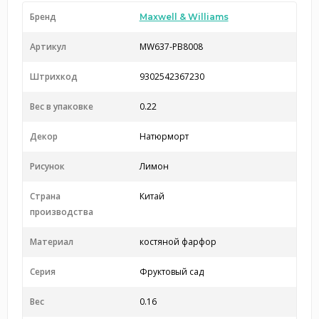
Бренд
Maxwell & Williams
Артикул
MW637-PB8008
Штрихкод
9302542367230
Вес в упаковке
0.22
Декор
Натюрморт
Рисунок
Лимон
Страна
Китай
производства
Материал
костяной фарфор
Серия
Фруктовый сад
Вес
0.16