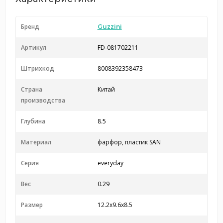
Бренд
Guzzini
Артикул
FD-081702211
Штрихкод
8008392358473
Страна
Китай
производства
Глубина
8.5
Материал
фарфор, пластик SAN
Серия
everyday
Вес
0.29
Размер
12.2x9.6x8.5