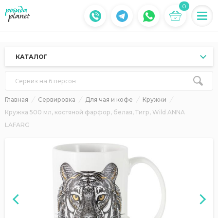
0
КАТАЛОГ
Сервиз на 6 персон
Главная
Сервировка
Для чая и кофе
Кружки
Кружка 500 мл, костяной фарфор, белая, Тигр, Wild ANNA
LAFARG