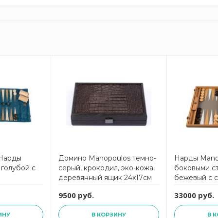
Нарды
Домино Manopoulos темно-
Нарды Mano
голубой с
серый, крокодил, эко-кожа,
боковыми с
деревянный ящик 24x17см
бежевый с с
под страуса,
9500 руб.
33000 руб.
ручная рабо
ИНУ
В КОРЗИНУ
В 