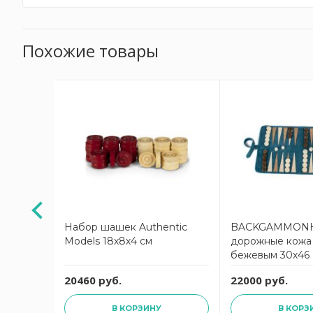
Похожие товары
 цвет
Набор шашек Authentic
BACKGAMMON
Models 18х8х4 см
дорожные кожа 
4x17см
бежевым 30х46
20460 руб.
22000 руб.
В КОРЗИНУ
В КОРЗ