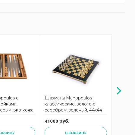
poulos с
Шахматы Manopoulos
Шахматы
тойками,
классические, золото с
классиче
ерым, эко-кожа
серебром, зеленый, 44х44
серебро
 48x30 см,
см, металл
бирюзов
41000 руб.
41000 р
та
металл
КОРЗИНУ
В КОРЗИНУ