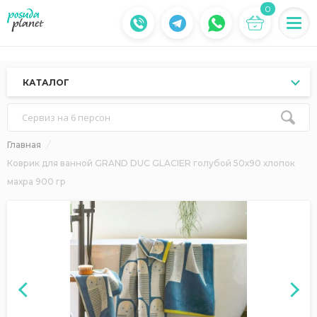
0
КАТАЛОГ
Сервиз на 6 персон
Главная
Коврик для ванной GRAND DUC GLACIER голубой 50х90 хлопок
махра 900 гр