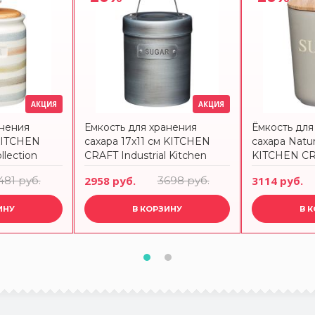
АКЦИЯ
АКЦИЯ
анения
Емкость для хранения
Ёмкость для
KITCHEN
сахара 17x11 см KITCHEN
сахара Natu
llection
CRAFT Industrial Kitchen
KITCHEN C
481 руб.
2958 руб.
3698 руб.
3114 руб.
ИНУ
В КОРЗИНУ
В 