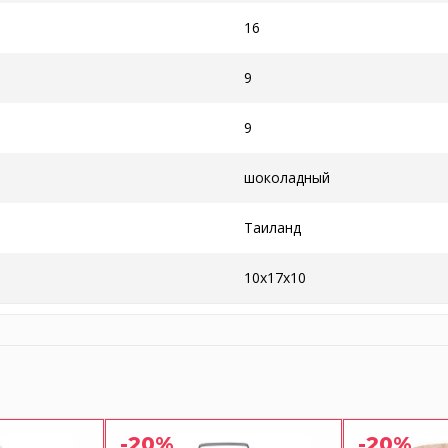
16
9
9
шоколадный
Таиланд
10x17x10
-20%
-20%