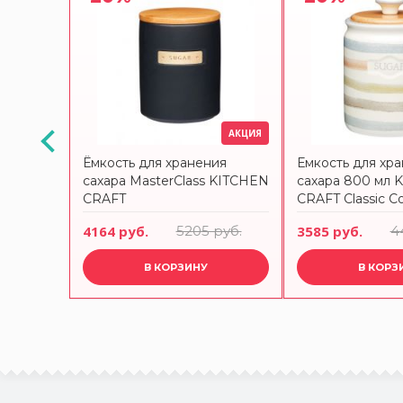
АКЦИЯ
АКЦИЯ
ия
Ёмкость для хранения
Емкость для хр
 KITCHEN
сахара MasterClass KITCHEN
сахара 800 мл 
CRAFT
CRAFT Classic Co
руб.
4164 руб.
5205 руб.
3585 руб.
4
В КОРЗИНУ
В КОРЗ