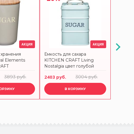
АКЦИЯ
АКЦИЯ
 хранения
Емкость для сахара
Емкость
ral Elements
KITCHEN CRAFT Living
KITCHEN
RAFT
Nostalgia цвет голубой
Nostalg
3893 руб.
2403 руб.
3004 руб.
2403 ру
КОРЗИНУ
В КОРЗИНУ