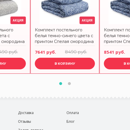
АКЦИЯ
АКЦИЯ
льного
Комплект постельного
Комплект п
ета с
белья темно-синего цвета с
белья темно
я смородина
принтом Спелая смородина
принтом Сп
andinavian
из коллекции scandinavian
из коллекци
490 руб.
7641 руб.
8490 руб.
8541 руб.
см
touch, 150х200 см Tkano
touch, 200х
ИНУ
В КОРЗИНУ
В 
Доставка
Оплата
Отзывы
Блог