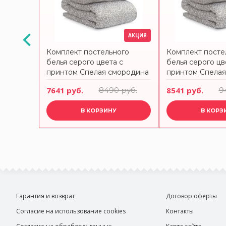
АКЦИЯ
АКЦИЯ
ого
Комплект постельного
Комплект посте
опка
белья серого цвета с
белья серого цв
рики из
принтом Спелая смородина
принтом Спела
из коллекции scandinavian
из коллекции sc
 руб.
7641 руб.
8490 руб.
8541 руб.
9
touch 150х200 см
touch 200х220 
В КОРЗИНУ
В КОРЗ
Гарантия и возврат
Договор оферты
Согласие на использование cookies
Контакты