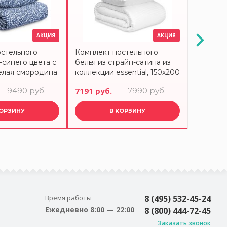
АКЦИЯ
АКЦИЯ
остельного
Комплект постельного
Комплек
-синего цвета с
белья из страйп-сатина из
белья из
елая смородина
коллекции essential, 150х200
белого 
и scandinavian
см Tkano
essentia
9490 руб.
7191 руб.
7990 руб.
8091 ру
220 см Tkano
КОРЗИНУ
В КОРЗИНУ
Время работы
8 (495) 532-45-24
Ежедневно 8:00 — 22:00
8 (800) 444-72-45
Заказать звонок