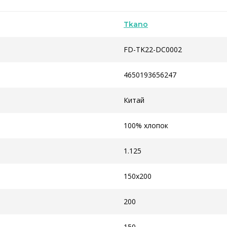
Tkano
FD-TK22-DC0002
4650193656247
Китай
100% хлопок
1.125
150x200
200
150