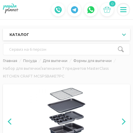
0
КАТАЛОГ
Сервиз на 6 персон
Главная
Посуда
Для выпечки
Формы для выпечки
Набор для выпечки/запекания 7 предметов MasterClass
KITCHEN CRAFT MCSPSBAKE7PC