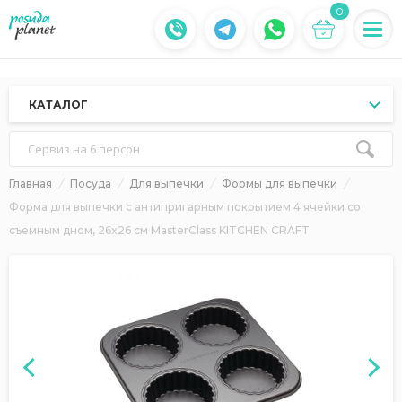
0
КАТАЛОГ
Сервиз на 6 персон
Главная
Посуда
Для выпечки
Формы для выпечки
Форма для выпечки с антипригарным покрытием 4 ячейки со
съемным дном, 26x26 см MasterClass KITCHEN CRAFT