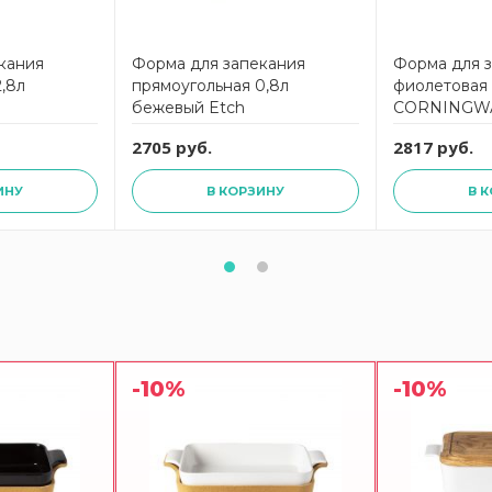
кания
Форма для запекания
Форма для з
,8л
прямоугольная 0,8л
фиолетовая
бежевый Etch
CORNINGW
E
CORNINGWARE
2705 руб.
2817 руб.
ИНУ
В КОРЗИНУ
В 
-10%
-10%