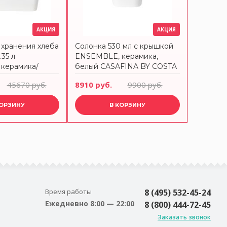
АКЦИЯ
АКЦИЯ
 хранения хлеба
Солонка 530 мл с крышкой
35 л
ENSEMBLE, керамика,
керамика/
белый CASAFINA BY COSTA
лый CASAFINA
NOVA
45670 руб.
8910 руб.
9900 руб.
NOVA
КОРЗИНУ
В КОРЗИНУ
Время работы
8 (495) 532-45-24
Ежедневно 8:00 — 22:00
8 (800) 444-72-45
Заказать звонок