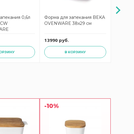
апекания 0,6л
Форма для запекания BEKA
Форма д
 CW
OVENWARE 38x29 см
OVENWA
ARE
13990 руб.
6490 ру
КОРЗИНУ
В КОРЗИНУ
-10%