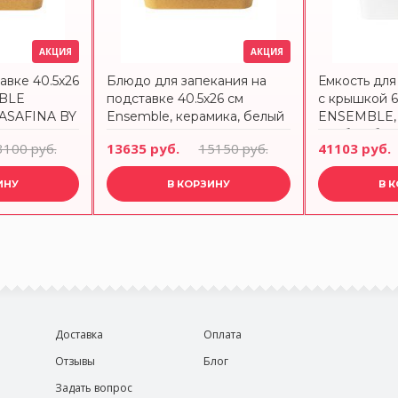
АКЦИЯ
АКЦИЯ
авке 40.5х26
Блюдо для запекания на
Емкость для
MBLE
подставке 40.5х26 см
с крышкой 6.
ASAFINA BY
Ensemble, керамика, белый
ENSEMBLE, 
Costa Nova
пробка, бе
3100 руб.
13635 руб.
15150 руб.
41103 руб.
BY COSTA 
ИНУ
В КОРЗИНУ
В 
Доставка
Оплата
Отзывы
Блог
Задать вопрос