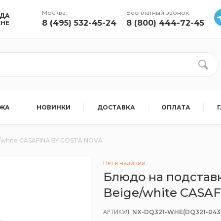
Москва:
Бесплатный звонок:
УДА
8 (495) 532-45-24
8 (800) 444-72-45
ЕНЕ
АЖА
НОВИНКИ
ДОСТАВКА
ОПЛАТА
e/white CASAFINA BY COSTA NOVA
Нет в наличии
Блюдо на подставк
Beige/white CASA
АРТИКУЛ:
NX-DQ321-WHE(DQ321-043