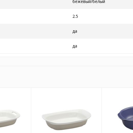
бежевый/белый
2.5
да
да