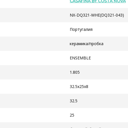
CASAFINA BY COSTA NOVA
NX-DQ321-WHE(DQ321-043)
Португалия
керамика/пробка
ENSEMBLE
1.805
32.5х25x8
32.5
25