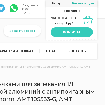
Вход
Регистрация
Ежедневно
8:00 —
В КОРЗИНЕ
22:00
Кол-во товаров
0
На сумму
0 руб.
Заказать звонок
КОРЗИНА
ГАРАНТИЯ И ВОЗВРАТ
О НАС
КОНТАКТЫ
й с антипригарным покрытием, Gastronorm, AMT105333-G, AMT
учками для запекания 1/1
литой алюминий с антипригарным
norm, AMT105333-G, AMT