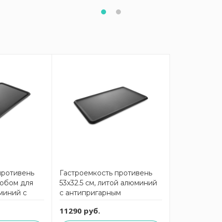
противень
Гастроемкость противень
елобом для
53x32.5 см, литой алюминий
миний с
с антипригарным
 покрытием
покрытием Gastronorm
11290 руб.
T
AMT5333WP AMT