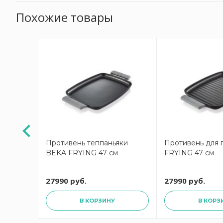
Похожие товары
овня
Противень теппаньяки
Противень для 
 26х40
BEKA FRYING 47 см
FRYING 47 см
27990 руб.
27990 руб.
В КОРЗИНУ
В КОРЗ