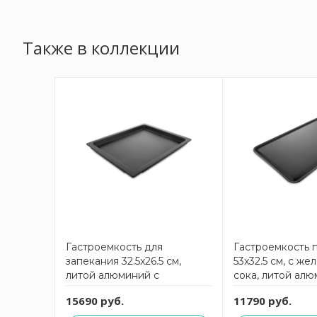
Также в коллекции
Гастроемкость для
Гастроемкость 
запекания 32.5x26.5 см,
53x32.5 см, с ж
литой алюминий с
сока, литой алю
антипригарным покрытием
антипригарным
15690 руб.
11790 руб.
Gastronorm AMT
Gastronorm AM