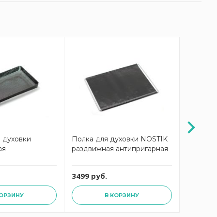
 духовки
Полка для духовки NOSTIK
Полка-м
ая
раздвижная антипригарная
NOSTIK 
3499 руб.
4199 ру
КОРЗИНУ
В КОРЗИНУ