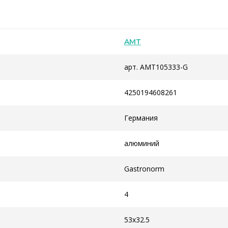
AMT
арт. AMT105333-G
4250194608261
Германия
алюминий
Gastronorm
4
53х32.5