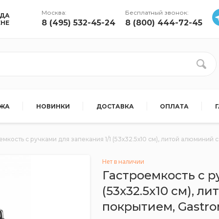
Москва:
Бесплатный звонок:
УДА
8 (495) 532-45-24
8 (800) 444-72-45
ЕНЕ
АЖА
НОВИНКИ
ДОСТАВКА
ОПЛАТА
емкость с ручками для запекания 1/1 (53х32.5х10 см), литой алюмини
Нет в наличии
Гастроемкость с р
(53х32.5х10 см), 
покрытием, Gastro