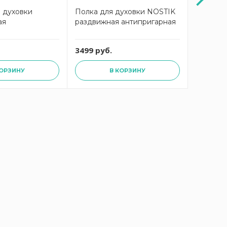
 духовки
Полка для духовки NOSTIK
Полка-м
ая
раздвижная антипригарная
NOSTIK 
3499 руб.
4199 ру
КОРЗИНУ
В КОРЗИНУ