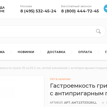
Москва:
Бесплатный звонок:
УДА
8 (495) 532-45-24
8 (800) 444-72-45
ЕНЕ
АЖА
НОВИНКИ
ДОСТАВКА
ОПЛАТА
емкость гриль 35.4x32.5 см, литой алюминий с антипригарным покры
Нет в наличии
Гастроемкость гри
с антипригарным 
АРТИКУЛ:
АРТ. AMT23733GRILL