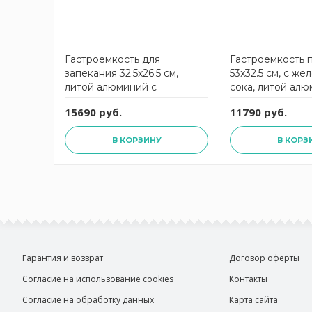
Гастроемкость для
Гастроемкость 
запекания 32.5x26.5 см,
53x32.5 см, с ж
литой алюминий с
сока, литой алю
антипригарным покрытием
антипригарным
15690 руб.
11790 руб.
Gastronorm AMT
Gastronorm AM
В КОРЗИНУ
В КОРЗ
Гарантия и возврат
Договор оферты
Согласие на использование cookies
Контакты
Согласие на обработку данных
Карта сайта