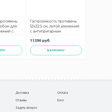
противень
Гастроемкость противень
елобом для
53x32.5 см, литой алюминий
миний с
с антипригарным
 покрытием
покрытием Gastronorm
11290 руб.
T
AMT5333WP AMT
ИНУ
В КОРЗИНУ
Доставка
Оплата
Отзывы
Блог
Задать вопрос