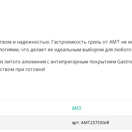
ством и надежностью. Гастроемкость гриль от AMT не ис
огиями, что делает ее идеальным выбором для любого
 из литого алюминия с антипригарным покрытием Gastro
ством при готовке!
AMT
арт. AMT23733Grill