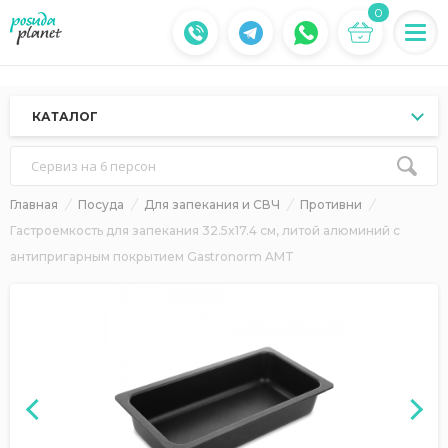
0
КАТАЛОГ
Сервиз на 6 персон
Главная
Посуда
Для запекания и СВЧ
Противни
Гастроемкость для запекания 32.5x17.4 см, литой алюминий с
антипригарным покрытием Gastronorm AMT