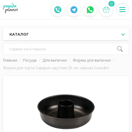
0
КАТАЛОГ
Сервиз на 6 персон
Главная
Посуда
Для выпечки
Формы для выпечки
Форма для торта Саварин круглая 25 см, черная Guardini