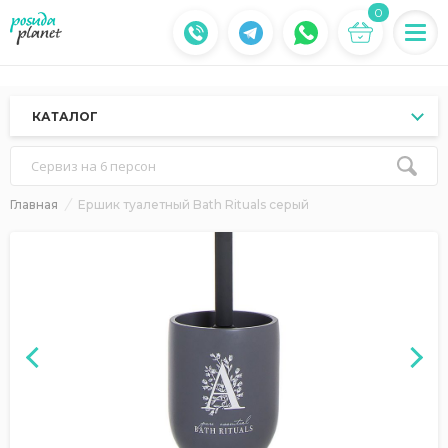
0
КАТАЛОГ
Сервиз на 6 персон
Главная
Ершик туалетный Bath Rituals серый