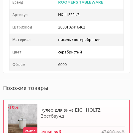
Бренд
ROOMERS TABLEWARE
Артикул
NX-11822L/S
Штрихкод
2000102416462
Материал
никель / посеребрение
Цвет
серебристый
Объем
6000
Похожие товары
-10%
Кулер для вина EICHHOLTZ
Вестбаунд
АКЦИЯ
39060 руб.
43400 руб.