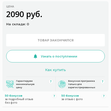
ЦЕНА
2090 руб.
На складе: 0
ТОВАР ЗАКОНЧИЛСЯ
Узнать о поступлении
Как купить
Гарантируем
Бонусная программа
минимальную
только для
цену
зарегистрированных
50 бонусов
50 бонусов
за подробный отзыв
за отзыв с фото
без фото