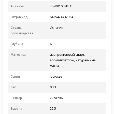
Артикул
FD-MK100MFLC
Штрихкод
8435474432934
Страна
Испания
производства
Глубина
6
Материал
изопропиловый спирт,
ароматизаторы, натуральные
масла
Серия
lacrosse
Вес
0.33
Размер
22.5x6x6
Высота
22.5