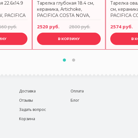
я 22.6x14.9
Тарелка глубокая 18.4 см,
Тарелка овал
керамика, Artichoke,
см, керамика
 PACIFICA
PACIFICA COSTA NOVA,
PACIFICA C
OA231-
XOP181-ART(XOP181-VC7213)
SOA231-ART
860 руб.
2520 руб.
2800 руб.
2574 руб.
7212)
ИНУ
В КОРЗИНУ
В 
Доставка
Оплата
Отзывы
Блог
Задать вопрос
Корзина