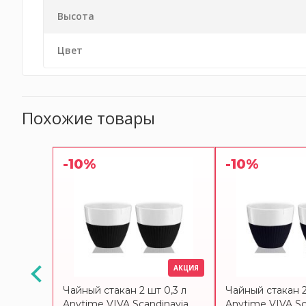
Высота
Цвет
Похожие товары
-10%
-10%
АКЦИЯ
АКЦИЯ
мл Andy
Чайный стакан 2 шт 0,3 л
Чайный стакан 2
via
Anytime VIVA Scandinavia
Anytime VIVA Sc