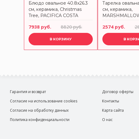
.4 см,
Блюдо овальное 40.8x26.3
Тарелка овальна
ACIFICA
см, керамика, Christmas
см, керамика,
1-
Tree, PACIFICA COSTA
MARSHMALLOW,
8)
NOVA, SOA411-CHT(SOA411-
COSTA NOVA, S
руб.
7938 руб.
8820 руб.
2574 руб.
2
VC7208)
MRS(SOA231-VC
В КОРЗИНУ
В КОРЗ
Гарантия и возврат
Договор оферты
Согласие на использование cookies
Контакты
Согласие на обработку данных
Карта сайта
Политика конфиденциальности
О нас