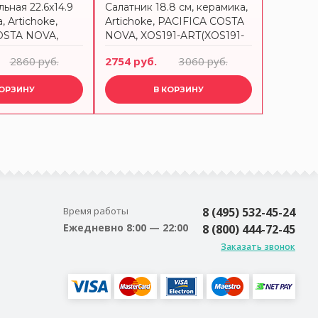
ьная 22.6x14.9
Салатник 18.8 см, керамика,
Подставк
, Artichoke,
Artichoke, PACIFICA COSTA
керамика
OSTA NOVA,
NOVA, XOS191-ART(XOS191-
COSTA N
(SOA231-VC7213)
VC7212)
VAN(SOD
2860 руб.
2754 руб.
3060 руб.
1638 ру
КОРЗИНУ
В КОРЗИНУ
Время работы
8 (495) 532-45-24
Ежедневно 8:00 — 22:00
8 (800) 444-72-45
Заказать звонок