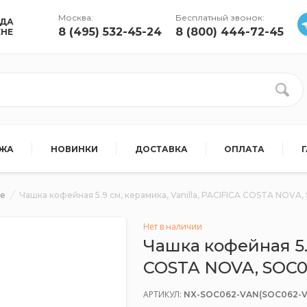
Москва:
Бесплатный звонок:
УДА
8 (495) 532-45-24
8 (800) 444-72-45
ЕНЕ
АЖА
НОВИНКИ
ДОСТАВКА
ОПЛАТА
фе
Чашка кофейная 5.9 см, керамика, Vanilla, PACIFICA COSTA NO
Нет в наличии
Чашка кофейная 5.9
COSTA NOVA, SOC0
АРТИКУЛ:
NX-SOC062-VAN(SOC062-V