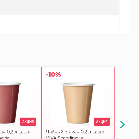
-10%
-10%
АКЦИЯ
АКЦИЯ
ан 0,2 л Laurа
Чайный стакан 0,2 л Laurа
Стакан V
avia
VIVA Scandinavia
Anytime 