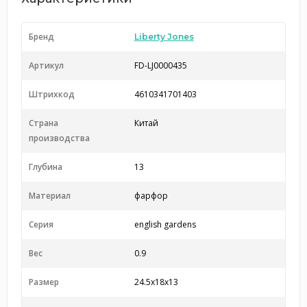
Бренд
Liberty Jones
Артикул
FD-LJ0000435
Штрихкод
4610341701403
Страна
Китай
производства
Глубина
13
Материал
фарфор
Серия
english gardens
Вес
0.9
Размер
24.5x18x13