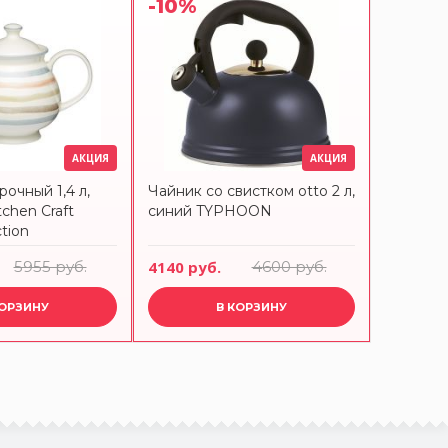
-10%
-20%
АКЦИЯ
АКЦИЯ
очный 1,4 л,
Чайник со свистком otto 2 л,
Чайник 
chen Craft
синий TYPHOON
стали BL
ction
Cafeter
5955 руб.
4140 руб.
4600 руб.
8193 ру
КОРЗИНУ
В КОРЗИНУ