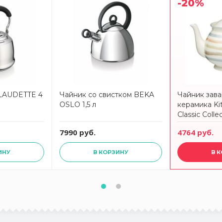
-20%
LAUDETTE 4
Чайник со свистком BEKA
Чайник завар
OSLO 1,5 л
керамика Kit
Classic Colle
7990 руб.
4764 руб.
ИНУ
В КОРЗИНУ
В 