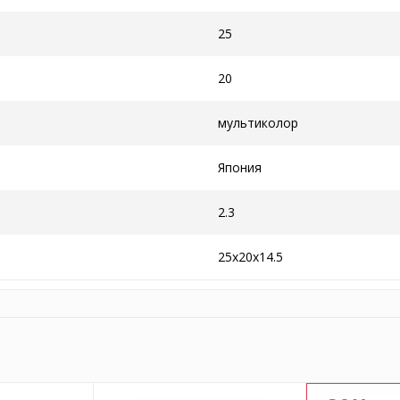
25
20
мультиколор
Япония
2.3
25x20x14.5