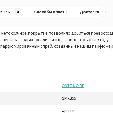
тзывы
0
Способы оплаты
Доставка
 нетоксичное покрытие позволило добиться превосходн
нены настолько реалистично, словно сорваны в саду се
т парфюмированный спрей, созданный нашим парфюмер
COTE NOIRE
GMRB55
Франция