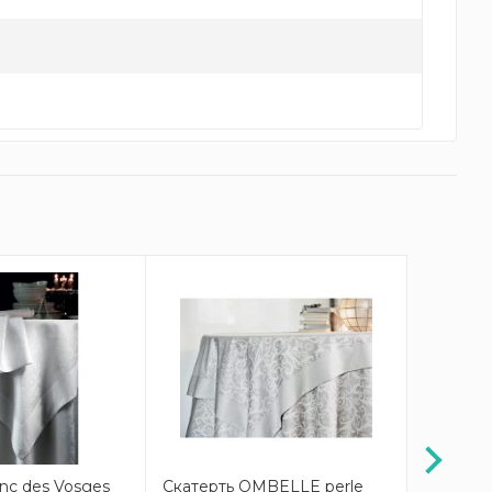
anc des Vosges
Скатерть OMBELLE perle
скатерть