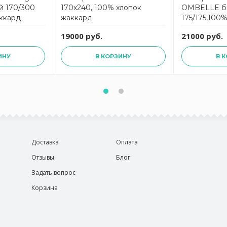
 170/300
170х240, 100% хлопок
OMBELLE б
ккард
жаккард
175/175,100
жаккард
19000 руб.
21000 руб.
ИНУ
В КОРЗИНУ
В 
Доставка
Оплата
Отзывы
Блог
Задать вопрос
Корзина