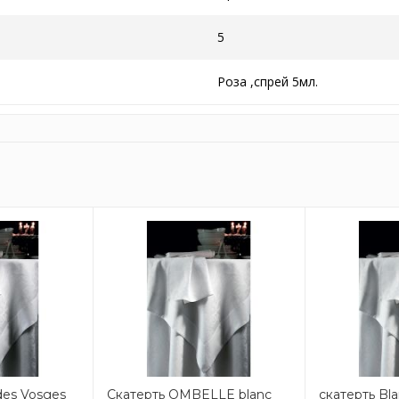
5
Роза ,спрей 5мл.
des Vosges
Скатерть OMBELLE blanc
скатерть Bl