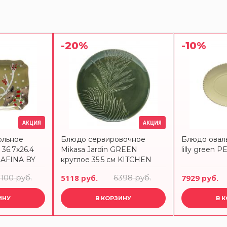
-20%
-10%
АКЦИЯ
АКЦИЯ
ольное
Блюдо сервировочное
Блюдо оваль
36.7x26.4
Mikasa Jardin GREEN
lilly green 
SAFINA BY
круглое 35.5 см KITCHEN
CRAFT
3100 руб.
5118 руб.
6398 руб.
7929 руб.
ИНУ
В КОРЗИНУ
В 