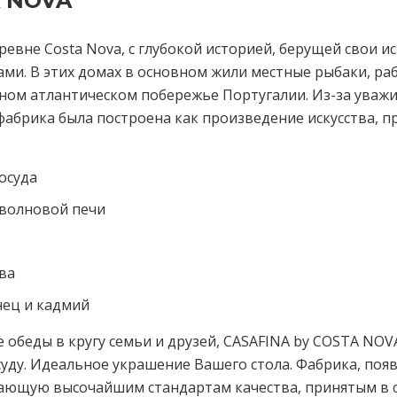
A NOVA
вне Costa Nova, с глубокой историей, берущей свои ис
и. В этих домах в основном жили местные рыбаки, ра
ном атлантическом побережье Португалии. Из-за уваж
 фабрика была построена как произведение искусства, 
осуда
волновой печи
ва
нец и кадмий
обеды в кругу семьи и друзей, CASAFINA by COSTA NOVA
ду. Идеальное украшение Вашего стола. Фабрика, появи
ечающую высочайшим стандартам качества, принятым в 