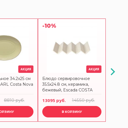
-10%
-10%
АКЦИЯ
АКЦИЯ
ное 34.2x25 см
Блюдо сервировочное
Блюдо о
PEARL Costa Nova
35.5x24.8 см, керамика,
ROSA, ц
бежевый, Escada COSTA
Nova
NOVA
8810 руб.
13095 руб.
14550 руб.
10386 р
КОРЗИНУ
В КОРЗИНУ