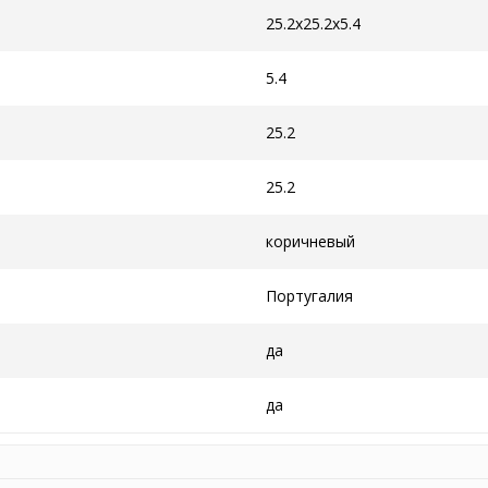
25.2x25.2x5.4
5.4
25.2
25.2
коричневый
Португалия
да
да