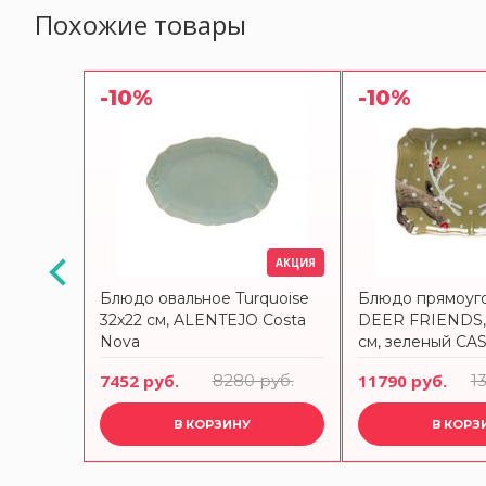
Похожие товары
-10%
-10%
АКЦИЯ
АКЦИЯ
арфор,
Блюдо овальное Turquoise
Блюдо прямоуг
инку,
32x22 см, ALENTEJO Costa
DEER FRIENDS, 
 Maxwell
Nova
см, зеленый CA
COSTA NOVA
руб.
7452 руб.
8280 руб.
11790 руб.
1
В КОРЗИНУ
В КОРЗ