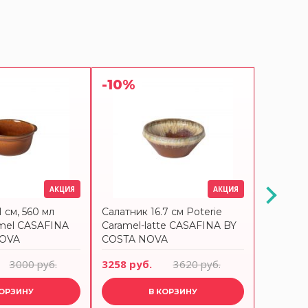
-10%
-10%
АКЦИЯ
АКЦИЯ
1 см, 560 мл
Салатник 16.7 см Poterie
Тарелка
amel CASAFINA
Caramel-latte CASAFINA BY
Poterie
NOVA
COSTA NOVA
BY COS
3000 руб.
3258 руб.
3620 руб.
3483 ру
КОРЗИНУ
В КОРЗИНУ