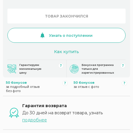
ТОВАР ЗАКОНЧИЛСЯ
Узнать о поступлении
Как купить
Гарантируем
Бонусная программа
минимальную
только для
цену
зарегистрированных
50 бонусов
50 бонусов
за подробный отзыв
за отзыв с фото
без фото
Гарантия возврата
До 30 дней на возврат товара, узнать
подробнее