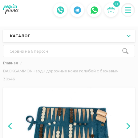
0
КАТАЛОГ
Сервиз на 6 персон
Главная
BACKGAMMONНарды дорожные кожа голубой с бежевым
30х46