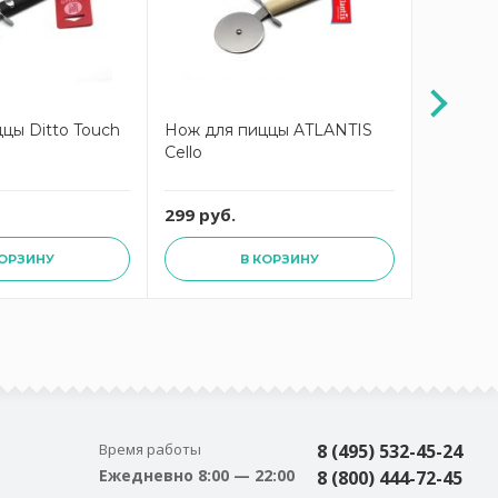
цы Ditto Touch
Нож для пиццы ATLANTIS
Нож для
Cello
цвет де
299 руб.
349 руб
КОРЗИНУ
В КОРЗИНУ
Время работы
8 (495) 532-45-24
Ежедневно 8:00 — 22:00
8 (800) 444-72-45