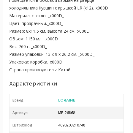
помещается в боковой карман на дверце
холодильника.Кувшин с крышкой LR (х12)._x000D_
Материал: стекло. _x000D_
Цвет: прозрачный._x000D_
Размер: 8х11,5 см, высота 24 см._x000D_
Объем: 1150 мл. _x000D_
Вес: 760 г. _x000D_
Размер упаковки: 13 х 9 х 26,2 см. _x000D_
Упаковка: коробка._x000D_
Страна производитель: Китай.
Характеристики
Бренд
LORAINE
Артикул
MB-26868
Штрихкод
4690203210748