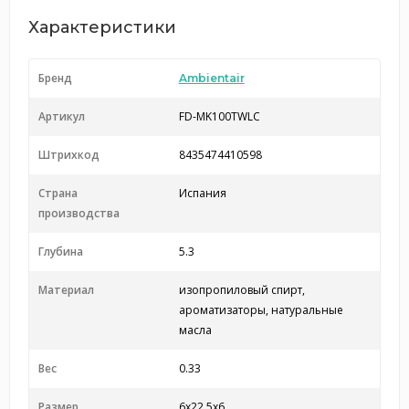
Характеристики
Бренд
Ambientair
Артикул
FD-MK100TWLC
Штрихкод
8435474410598
Страна
Испания
производства
Глубина
5.3
Материал
изопропиловый спирт,
ароматизаторы, натуральные
масла
Вес
0.33
Размер
6x22.5x6